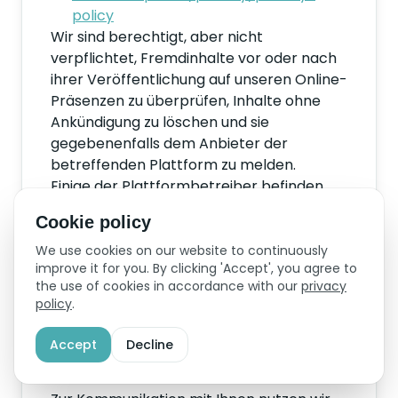
policy
Wir sind berechtigt, aber nicht
verpflichtet, Fremdinhalte vor oder nach
ihrer Veröffentlichung auf unseren Online-
Präsenzen zu überprüfen, Inhalte ohne
Ankündigung zu löschen und sie
gegebenenfalls dem Anbieter der
betreffenden Plattform zu melden.
Einige der Plattformbetreiber befinden
sich möglicherweise ausserhalb der
Cookie policy
Schweiz. Informationen zur
Datenbekanntgabe ins Ausland finden Sie
We use cookies on our website to continuously
improve it for you. By clicking 'Accept', you agree to
unter Ziff. 12.
the use of cookies in accordance with our
privacy
policy
.
6. Nutzung von
Accept
Decline
Messenger-Diensten