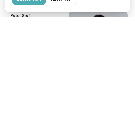
Florian Steiner
Peter Graf
Larissa Emmenegger
Jan Matt
Fabian Gröger
Iman Begic