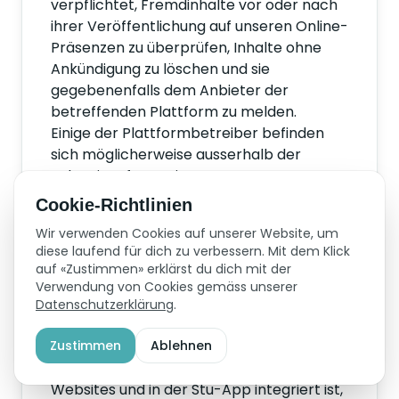
verpflichtet, Fremdinhalte vor oder nach
ihrer Veröffentlichung auf unseren Online-
Präsenzen zu überprüfen, Inhalte ohne
Ankündigung zu löschen und sie
gegebenenfalls dem Anbieter der
betreffenden Plattform zu melden.
Einige der Plattformbetreiber befinden
sich möglicherweise ausserhalb der
Schweiz. Informationen zur
Datenbekanntgabe ins Ausland finden Sie
Cookie-Richtlinien
unter Ziff. 12.
Wir verwenden Cookies auf unserer Website, um
diese laufend für dich zu verbessern. Mit dem Klick
auf «Zustimmen» erklärst du dich mit der
6. Nutzung von
Verwendung von Cookies gemäss unserer
Messenger-Diensten
Datenschutzerklärung
.
Zustimmen
Zur Kommunikation mit Ihnen nutzen wir
Ablehnen
neben der Chatfunktion, die auf unseren
Websites und in der Stu-App integriert ist,